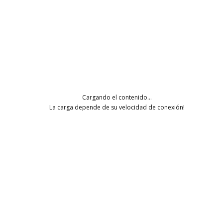
CONDICIONES
Envíos y devoluciones
Pagos
Política de privacidad
Condiciones generales
Cargando el contenido...
COMO COMPRAR
La carga depende de su velocidad de conexión!
Cómo comprar en Caja Conte
SÍGUENOS