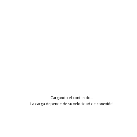
CONTACTO
(+34) 663 567 167
info@cajaconte.com
CONDICIONES
Envíos y devoluciones
Pagos
Política de privacidad
Condiciones generales
Cargando el contenido...
La carga depende de su velocidad de conexión!
COMO COMPRAR
Cómo comprar en Caja Conte