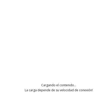
SHORTCODE DESCRIPTION &
ATTRIBUTES:
COMPLETE
— sets progress level.
TITLE
— sets the name of progress bar.
CONTACTO
(+34) 663 567 167
Cargando el contenido...
info@cajaconte.com
La carga depende de su velocidad de conexión!
CONDICIONES